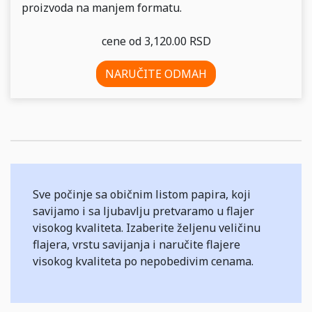
proizvoda na manjem formatu.
cene od 3,120.00 RSD
NARUČITE ODMAH
Sve počinje sa običnim listom papira, koji
savijamo i sa ljubavlju pretvaramo u flajer
visokog kvaliteta. Izaberite željenu veličinu
flajera, vrstu savijanja i naručite flajere
visokog kvaliteta po nepobedivim cenama.