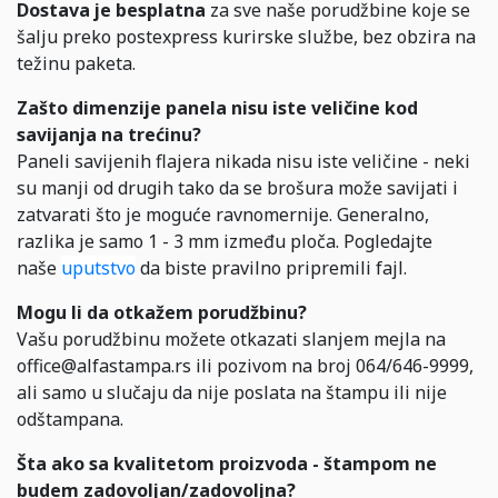
Dostava je besplatna
za sve naše porudžbine koje se
šalju preko postexpress kurirske službe, bez obzira na
težinu paketa.
Zašto dimenzije panela nisu iste veličine kod
savijanja na trećinu?
Paneli savijenih flajera nikada nisu iste veličine - neki
su manji od drugih tako da se brošura može savijati i
zatvarati što je moguće ravnomernije. Generalno,
razlika je samo 1 - 3 mm između ploča. Pogledajte
naše
uputstvo
da biste pravilno pripremili fajl.
Mogu li da otkažem porudžbinu?
Vašu porudžbinu možete otkazati slanjem mejla na
office@alfastampa.rs ili pozivom na broj 064/646-9999,
ali samo u slučaju da nije poslata na štampu ili nije
odštampana.
Šta ako sa kvalitetom proizvoda - štampom ne
budem zadovoljan/zadovoljna?