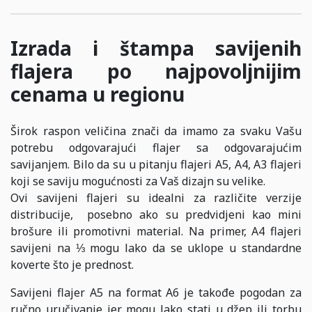
Izrada i štampa savijenih
flajera po najpovoljnijim
cenama u regionu
Širok raspon veličina znači da imamo za svaku Vašu
potrebu odgovarajući flajer sa odgovarajućim
savijanjem. Bilo da su u pitanju flajeri A5, А4, A3 flajeri
koji se saviju mogućnosti za Vaš dizajn su velike.
Ovi savijeni flajeri su idealni za različite verzije
distribucije, posebno ako su predvidjeni kao mini
brošure ili promotivni material. Na primer, A4 flajeri
savijeni na ⅓ mogu lako da se uklope u standardne
koverte što je prednost.
Savijeni flajer А5 na format A6 je takođe pogodan za
ručno uručivanje jer mogu lako stati u džep ili torbu