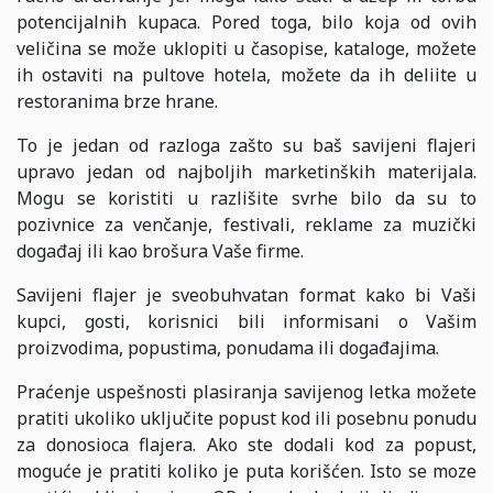
potencijalnih kupaca. Pored toga, bilo koja od ovih
veličina se može uklopiti u časopise, kataloge, možete
ih ostaviti na pultove hotela, možete da ih deliite u
restoranima brze hrane.
To je jedan od razloga zašto su baš savijeni flajeri
upravo jedan od najboljih marketinških materijala.
Mogu se koristiti u razlišite svrhe bilo da su to
pozivnice za venčanje, festivali, reklame za muzički
događaj ili kao brošura Vaše firme.
Savijeni flajer je sveobuhvatan format kako bi Vaši
kupci, gosti, korisnici bili informisani o Vašim
proizvodima, popustima, ponudama ili događajima.
Praćenje uspešnosti plasiranja savijenog letka možete
pratiti ukoliko uključite popust kod ili posebnu ponudu
za donosioca flajera. Ako ste dodali kod za popust,
moguće je pratiti koliko je puta korišćen. Isto se moze