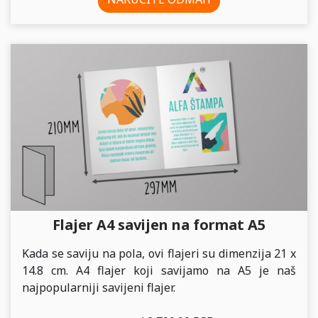
Flajer A4 savijen na format A5
Kada se saviju na pola, ovi flajeri su dimenzija 21 x
14.8 cm. A4 flajer koji savijamo na A5 je naš
najpopularniji savijeni flajer.