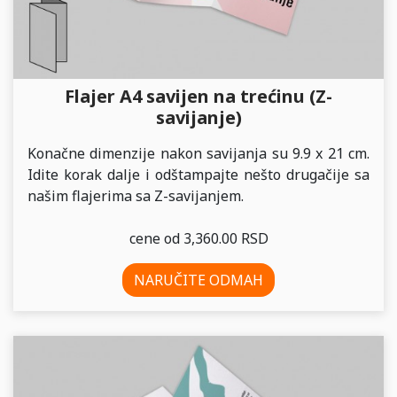
Flajer A4 savijen na trećinu (Z-
savijanje)
Konačne dimenzije nakon savijanja su 9.9 x 21 cm.
Idite korak dalje i odštampajte nešto drugačije sa
našim flajerima sa Z-savijanjem.
cene od 3,360.00 RSD
NARUČITE ODMAH