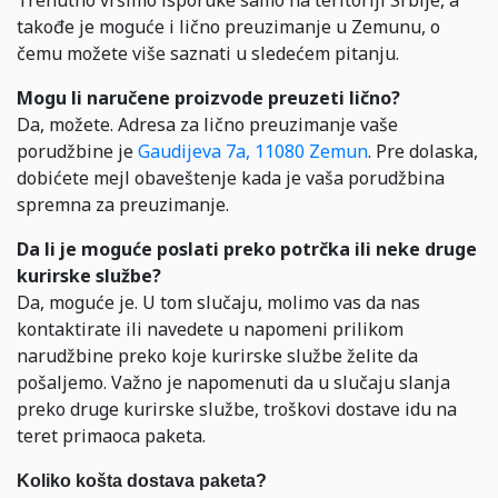
takođe je moguće i lično preuzimanje u Zemunu, o
čemu možete više saznati u sledećem pitanju.
Mogu li naručene proizvode preuzeti lično?
Da, možete. Adresa za lično preuzimanje vaše
porudžbine je
Gaudijeva 7a, 11080 Zemun
.
Pre dolaska,
dobićete mejl obaveštenje kada je vaša porudžbina
spremna za preuzimanje.
Da li je moguće poslati preko potrčka ili neke druge
kurirske službe?
Da, moguće je. U tom slučaju, molimo vas da nas
kontaktirate ili navedete u napomeni prilikom
narudžbine preko koje kurirske službe želite da
pošaljemo. Važno je napomenuti da u slučaju slanja
preko druge kurirske službe, troškovi dostave idu na
teret primaoca paketa.
Koliko košta dostava paketa?