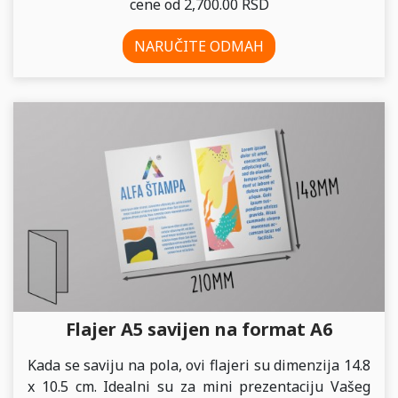
cene od 2,700.00 RSD
NARUČITE ODMAH
Flajer A5 savijen na format A6
Kada se saviju na pola, ovi flajeri su dimenzija 14.8
x 10.5 cm. Idealni su za mini prezentaciju Vašeg