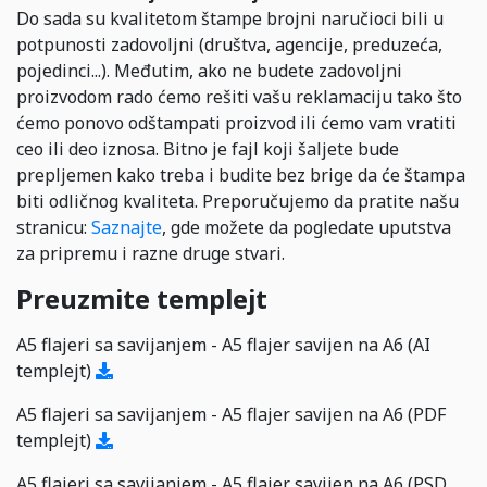
Do sada su kvalitetom štampe brojni naručioci bili u
potpunosti zadovoljni (društva, agencije, preduzeća,
pojedinci...). Međutim, ako ne budete zadovoljni
proizvodom rado ćemo rešiti vašu reklamaciju tako što
ćemo ponovo odštampati proizvod ili ćemo vam vratiti
ceo ili deo iznosa. Bitno je fajl koji šaljete bude
prepljemen kako treba i budite bez brige da će štampa
biti odličnog kvaliteta. Preporučujemo da pratite našu
stranicu:
Saznajte
, gde možete da pogledate uputstva
za pripremu i razne druge stvari.
Preuzmite templejt
A5 flajeri sa savijanjem - A5 flajer savijen na A6 (AI
templejt)
A5 flajeri sa savijanjem - A5 flajer savijen na A6 (PDF
templejt)
A5 flajeri sa savijanjem - A5 flajer savijen na A6 (PSD