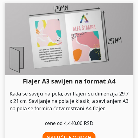
Flajer A3 savijen na format A4
Kada se saviju na pola, ovi flajeri su dimenzija 29.7
x 21 cm. Savijanje na pola je klasik, a savijanjem A3
na pola se formira četvorostrani A4 flajer.
cene od 4,440.00 RSD
NARUČITE ODMAH