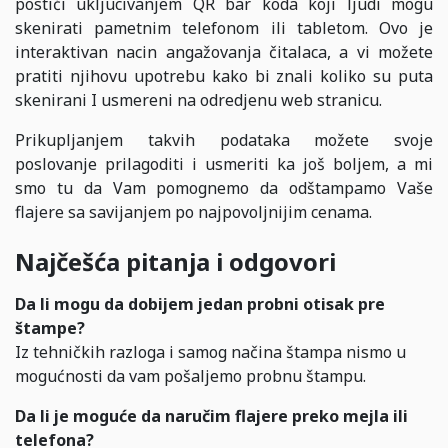
postići ukljucivanjem QR bar koda koji ljudi mogu
skenirati pametnim telefonom ili tabletom. Ovo je
interaktivan nacin angažovanja čitalaca, a vi možete
pratiti njihovu upotrebu kako bi znali koliko su puta
skenirani I usmereni na odredjenu web stranicu.
Prikupljanjem takvih podataka možete svoje
poslovanje prilagoditi i usmeriti ka još boljem, a mi
smo tu da Vam pomognemo da odštampamo Vaše
flajere sa savijanjem po najpovoljnijim cenama.
Najčešća pitanja i odgovori
Da li mogu da dobijem jedan probni otisak pre
štampe?
Iz tehničkih razloga i samog načina štampa nismo u
mogućnosti da vam pošaljemo probnu štampu.
Da li je moguće da naručim flajere preko mejla ili
telefona?