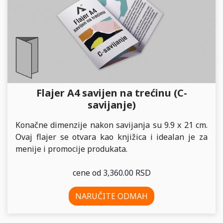
Flajer A4 savijen na trećinu (C-
savijanje)
Konačne dimenzije nakon savijanja su 9.9 x 21 cm.
Ovaj flajer se otvara kao knjižica i idealan je za
menije i promocije produkata.
cene od 3,360.00 RSD
NARUČITE ODMAH