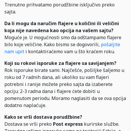
Trenutno prihvatamo porudžbine isključivo preko
sajta.
Da li mogu da naručim flajere u količini ili veličini
koja nije navedena kao opcija na vašem sajtu?
Moguće je. U mogućnosti smo da odštampamo flajere
bilo koje veličine. Kako bismo se dogovorili,
pošaljite
nam upit
i kontaktiraćemo vam u što kraćem roku.
Koji su rokovi isporuke za flajere sa savijanjem?
Rok isporuke birate sami. Najčešće, pošiljke šaljemo u
roku od 7 radnih dana, ali ukoliko su vam flajeri
potrebni i ranije možete preko sajta da izaberete
opciju: 2-3 radna dana i flajere ćete dobiti u
pomenutom periodu. Moramo naglasiti da se ova opcija
dodatno naplaćuje.
Kako se vrši dostava porudžbine?
Dostava se vrši preko
Post express
kurirske službe.
Trenutno vršimo isporuke samo na teritoriji Srbije, a