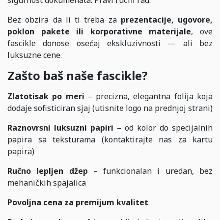
sigurnost dokumenata. Pravi ručni rad.
Bez obzira da li ti treba za
prezentacije, ugovore,
poklon pakete ili korporativne materijale
, ove
fascikle donose osećaj ekskluzivnosti — ali bez
luksuzne cene.
Zašto baš naše fascikle?
Zlatotisak po meri
– precizna, elegantna folija koja
dodaje sofisticiran sjaj (utisnite logo na prednjoj strani)
Raznovrsni luksuzni papiri
– od kolor do specijalnih
papira sa teksturama (kontaktirajte nas za kartu
papira)
Ručno lepljen džep
– funkcionalan i uredan, bez
mehaničkih spajalica
Povoljna cena za premijum kvalitet