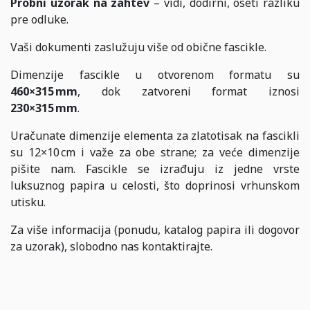
Probni uzorak na zahtev
– vidi, dodirni, oseti razliku
pre odluke.
Vaši dokumenti zaslužuju više od obične fascikle.
Dimenzije fascikle u otvorenom formatu su
460×315 mm
, dok zatvoreni format iznosi
230×315 mm
.
Uračunate dimenzije elementa za zlatotisak na fascikli
su 12×10 cm i važe za obe strane; za veće dimenzije
pišite nam. Fascikle se izrađuju iz jedne vrste
luksuznog papira u celosti, što doprinosi vrhunskom
utisku.
Za više informacija (
ponudu, katalog papira ili dogovor
za uzorak)
, slobodno nas kontaktirajte.