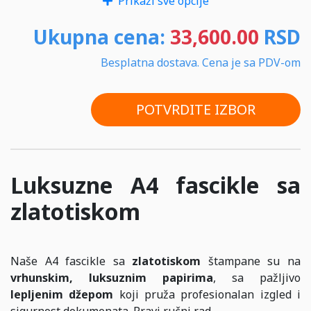
Prikaži sve opcije
Ukupna cena:
33,600.00
RSD
Besplatna dostava. Cena je sa PDV-om
POTVRDITE IZBOR
Luksuzne A4 fascikle sa
zlatotiskom
Naše A4 fascikle sa
zlatotiskom
štampane su na
vrhunskim, luksuznim papirima
, sa pažljivo
lepljenim džepom
koji pruža profesionalan izgled i