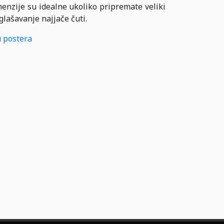
imenzije su idealne ukoliko pripremate veliki
glašavanje najjače čuti.
 postera