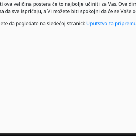
ti ova veličina postera će to najbolje učiniti za Vas. Ove d
da sve ispričaju, a Vi možete biti spokojni da će se Vaše o
ete da pogledate na sledećoj stranici:
Uputstvo za pripremu