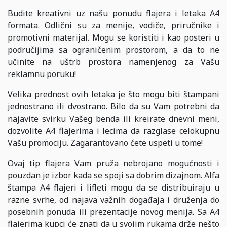
Budite kreativni uz našu ponudu flajera i letaka A4
formata. Odlični su za menije, vodiče, priručnike i
promotivni materijal. Mogu se koristiti i kao posteri u
područijima sa ograničenim prostorom, a da to ne
učinite na uštrb prostora namenjenog za Vašu
reklamnu poruku!
Velika prednost ovih letaka je što mogu biti štampani
jednostrano ili dvostrano. Bilo da su Vam potrebni da
najavite svirku Vašeg benda ili kreirate dnevni meni,
dozvolite A4 flajerima i lecima da razglase celokupnu
Vašu promociju. Zagarantovano ćete uspeti u tome!
Ovaj tip flajera Vam pruža nebrojano mogućnosti i
pouzdan je izbor kada se spoji sa dobrim dizajnom. Alfa
štampa A4 flajeri i lifleti mogu da se distribuiraju u
razne svrhe, od najava važnih događaja i druženja do
posebnih ponuda ili prezentacije novog menija. Sa A4
flajerima kupci će znati da u svojim rukama drže nešto