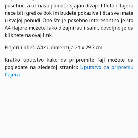
posebno, a uz našu pomoć i sjajan dizajn lifleta i flajera
neće biti greške dok im budete pokazivali šta sve imate
u svojoj ponudi. Ono što je posebno interesantno je što
A4 flajere možete lako dizajnirati i sami, dovoljno je da
kliknete na ovaj link.
Flajeri i lifleti A4 su dimenzija 21 x 29.7 cm.
Kratko uputstvo kako da pripremite fajl možete da
pogledate na sledećoj stranici:
Uputstvo za pripremu
flajera