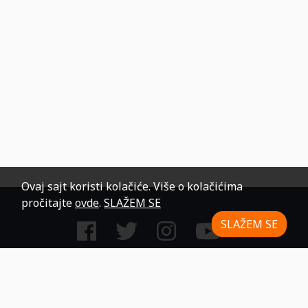
Ovaj sajt koristi kolačiće. Više o kolačićima
pročitajte
ovde
.
SLAŽEM SE
SLAŽEM SE
Stupite u kontakt
pon - pet od 09.00h do 17.00h