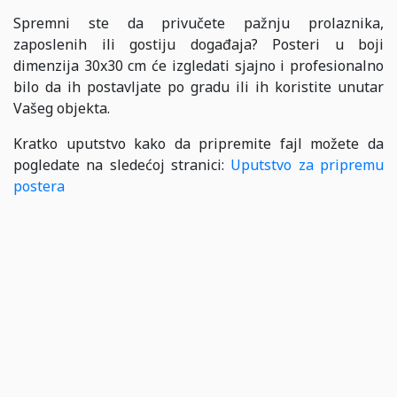
Spremni ste da privučete pažnju prolaznika,
zaposlenih ili gostiju događaja? Posteri u boji
dimenzija 30x30 cm će izgledati sjajno i profesionalno
bilo da ih postavljate po gradu ili ih koristite unutar
Vašeg objekta.
Kratko uputstvo kako da pripremite fajl možete da
pogledate na sledećoj stranici:
Uputstvo za pripremu
postera