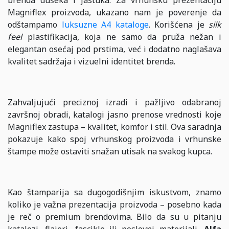
Magniflex proizvoda, ukazano nam je poverenje da
odštampamo
luksuzne A4 kataloge
. Korišćena je
silk
feel
plastifikacija,
koja ne samo da pruža nežan i
elegantan osećaj pod prstima, već i dodatno naglašava
kvalitet sadržaja i vizuelni identitet brenda.
Zahvaljujući preciznoj izradi i pažljivo odabranoj
završnoj obradi, katalogi jasno prenose vrednosti koje
Magniflex zastupa – kvalitet, komfor i stil. Ova saradnja
pokazuje kako spoj vrhunskog proizvoda i vrhunske
štampe može ostaviti snažan utisak na svakog kupca.
Kao štamparija sa dugogodišnjim iskustvom, znamo
koliko je važna prezentacija proizvoda – posebno kada
je reč o premium brendovima. Bilo da su u pitanju
katalozi, flajeri, fascikle ili poslovni materijali,
Alfa