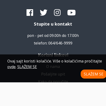
Stupite u kontakt
pon - pet od 09.00h do 17.00h
telefon: 064/646-9999
Korisni linkovi
Ovaj sajt koristi kolačiće. Više o kolačićima pročitajte
O nama
ovde
.
SLAŽEM SE
Pošaljite upit
SLAŽEM SE
Kako da poručite
Blog
Uslovi korišćenja i polisa privatnosti
Pravilnik o postupku i načinu rešavanja reklamacija