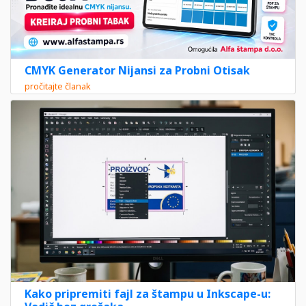
CMYK Generator Nijansi za Probni Otisak
pročitajte članak
Kako pripremiti fajl za štampu u Inkscape-u: