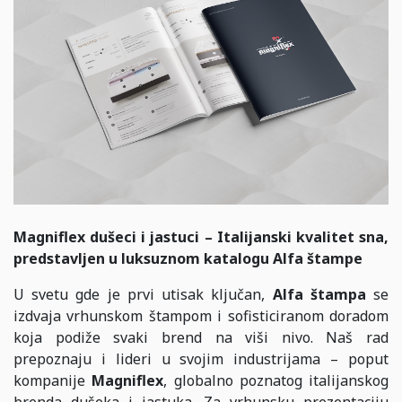
Magniflex dušeci i jastuci – Italijanski kvalitet sna,
predstavljen u luksuznom katalogu Alfa štampe
U svetu gde je prvi utisak ključan,
Alfa štampa
se
izdvaja vrhunskom štampom i sofisticiranom doradom
koja podiže svaki brend na viši nivo. Naš rad
prepoznaju i lideri u svojim industrijama – poput
kompanije
Magniflex
, globalno poznatog italijanskog
brenda dušeka i jastuka.
Za vrhunsku prezentaciju